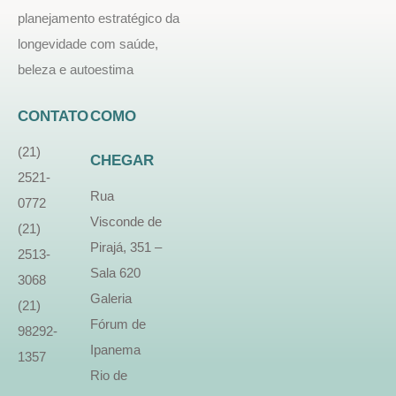
planejamento estratégico da
longevidade com saúde,
beleza e autoestima
CONTATO
COMO
(21)
CHEGAR
2521-
Rua
0772
Visconde de
(21)
Pirajá, 351 –
2513-
Sala 620
3068
Galeria
(21)
Fórum de
98292-
Ipanema
1357
Rio de